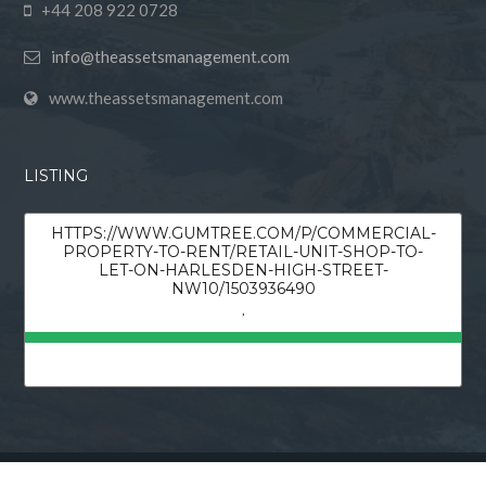
+44 208 922 0728
info@theassetsmanagement.com
www.theassetsmanagement.com
LISTING
HTTPS://WWW.GUMTREE.COM/P/COMMERCIAL-
PROPERTY-TO-RENT/RETAIL-UNIT-SHOP-TO-
LET-ON-HARLESDEN-HIGH-STREET-
NW10/1503936490
,