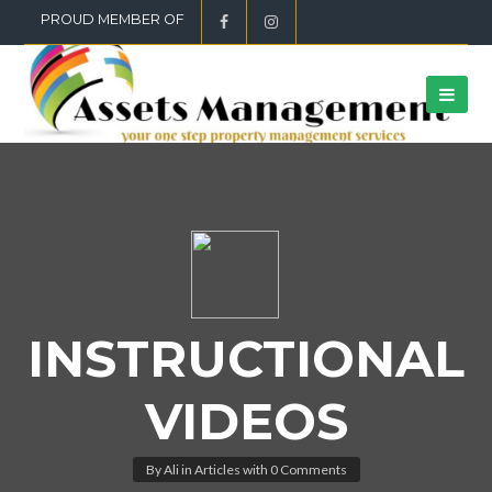
PROUD MEMBER OF
INSTRUCTIONAL
VIDEOS
By
Ali
in
Articles
with
0 Comments