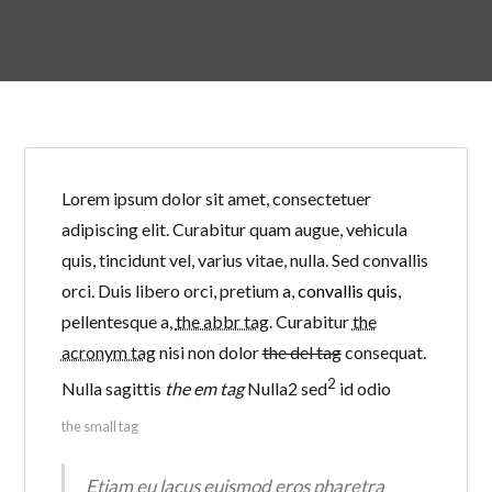
Lorem ipsum dolor sit amet, consectetuer
adipiscing elit. Curabitur quam augue, vehicula
quis, tincidunt vel, varius vitae, nulla. Sed convallis
orci. Duis libero orci, pretium a,
convallis quis
,
pellentesque a,
the abbr tag
. Curabitur
the
acronym tag
nisi non dolor
the del tag
consequat.
2
Nulla sagittis
the em tag
Nulla
2
sed
id odio
the small tag
Etiam eu lacus euismod eros pharetra