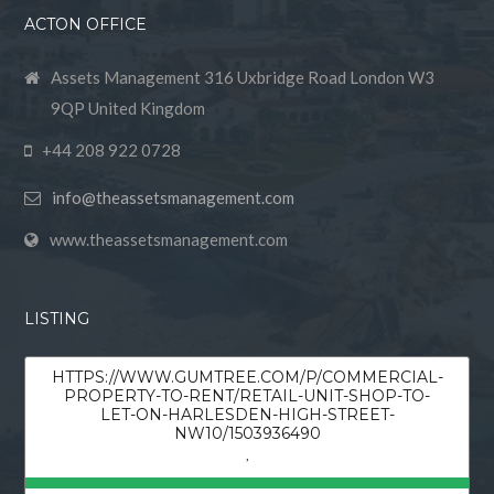
ACTON OFFICE
Assets Management 316 Uxbridge Road London W3
9QP United Kingdom
+44 208 922 0728
info@theassetsmanagement.com
www.theassetsmanagement.com
LISTING
HTTPS://WWW.GUMTREE.COM/P/COMMERCIAL-
PROPERTY-TO-RENT/RETAIL-UNIT-SHOP-TO-
LET-ON-HARLESDEN-HIGH-STREET-
NW10/1503936490
,