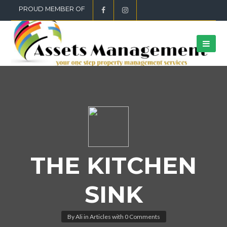
PROUD MEMBER OF
THE KITCHEN
SINK
By
Ali
in
Articles
with
0 Comments