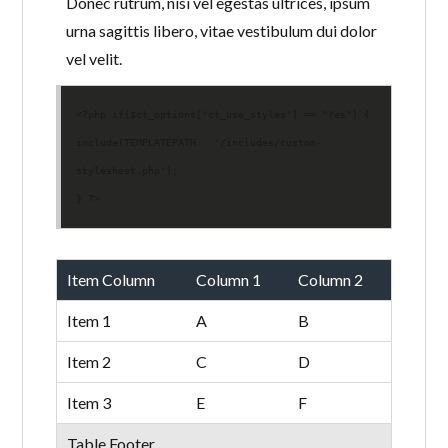
Donec rutrum, nisi vel egestas ultrices, ipsum
urna sagittis libero, vitae vestibulum dui dolor
vel velit.
<?php if($ct_options['ct_use_styles'] == "Yes") {

include(TEMPLATEPATH . '/includes/custom-
stylesheet.php');

} ?>
Item Column
Column 1
Column 2
Item 1
A
B
Item 2
C
D
Item 3
E
F
Table Footer